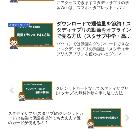
にアクセスできますスタディサプリの学
習Webは、スマホ・タブレット・パソコ
ン…インターネットに接続できれば、ど
れでも見ることはできます。スマホを機
種変更した時は、「新しいスマホが追加
ダウンロードで通信量を節約！ス
スタディサプリ
される」だけなので、特...
タディサプリの動画をオフライン
で見る方法（スタサプ中学・高校
講座）
パソコンでは動画をダウンロードできな
いスタディサプリの動画は「スタディサ
プリのアプリ」を使わないとダウンロー
ドできません。ネット経由（Web版）で
は、ダウンロードできない仕様になって
います。残念ながら、パソコンはWeb版
しか使えないので、動...
クレジットカードなしでスタディサプリ
(スタサプ)の無料体験を申し込む方法
スタディサプリ(スタサプ)のクレジットカ
ードの名義は保護者以外でも大丈夫？誰
のカードが使えるの？