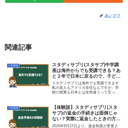
あいママ
関連記事
スタディサプリ(スタサプ)中学講
小学講座
座は海外からでも受講できる？あ
と２年で日本に戻るので、子ども
に日本の授業を受けさせたい。
スタディサプリは海外でも受講できます
私の友人もアメリカ在住なんですが、学
校の授業も日本とは全然違うって言って
いました。ずっと海外に住むんじゃなく
て、何年かしたら日本に戻る予定だった
ら、日本の授業もある程度は把握してお
【体験談】スタディサプリ(スタ
小学講座
きたいですよね。スタディ...
サプ)の返金の手続きは面倒じゃ
ない？実際に返金したときの方法
について
2025年8月27日より、返金制度が変更さ