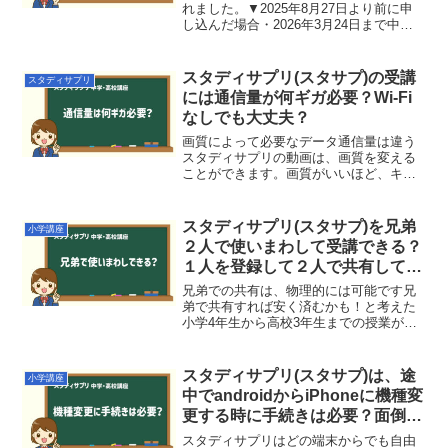
れました。▼2025年8月27日より前に申
し込んだ場合・2026年3月24日まで中途
解約および返金対応ができます▼2025年8
月27日以降に申し込んだ場合・中途解約
および返金対応は原則できません（①...
スタディサプリ(スタサプ)の受講
スタディサプリ
には通信量が何ギガ必要？Wi-Fi
なしでも大丈夫？
画質によって必要なデータ通信量は違う
スタディサプリの動画は、画質を変える
ことができます。画質がいいほど、キレ
イで見やすいですが、通信量も多くなり
ます。「最高画質」と「低画質」では、
データの送受信量が5倍くらい違いまし
スタディサプリ(スタサプ)を兄弟
小学講座
た。データ通信量を減らし...
２人で使いまわして受講できる？
１人を登録して２人で共有して動
画を見るのは可能？
兄弟での共有は、物理的には可能です兄
弟で共有すれば安く済むかも！と考えた
小学4年生から高校3年生までの授業が見
られるひとつのIDが複数の端末で使える
スタディサプリには、こういう特徴があ
ります。これを見ると、「兄弟で使いま
スタディサプリ(スタサプ)は、途
小学講座
わせば、安く済むんじ...
中でandroidからiPhoneに機種変
更する時に手続きは必要？面倒じ
ゃない？
スタディサプリはどの端末からでも自由